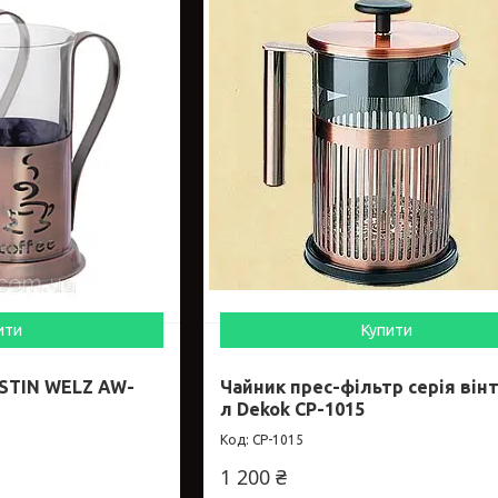
ити
Купити
USTIN WELZ AW-
Чайник прес-фільтр серія вінт
л Dekok CP-1015
CP-1015
1 200 ₴