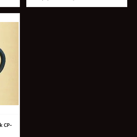
k CP-