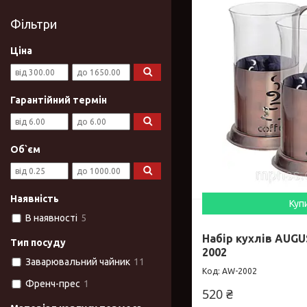
Фільтри
Ціна
Гарантійний термін
Об`єм
Наявність
Куп
В наявності
5
Набір кухлів AUG
Тип посуду
2002
Заварювальний чайник
11
AW-2002
Френч-прес
1
520 ₴