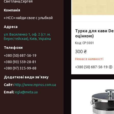
Светлана,Сергей
« НСС» найди свое с улыбкой
Турка для кави De
ул. Василенко 1, оф. 2 (ст. м.
оцінкою)
Берестейская), Київ, Україна
CP-3001
300 ₴
+380 (50) 687-56-19
Немає в наявності
+380 (93) 559-28-81
+380 (50) 687-56-19
+380 (97) 325-99-68
http://www.mpnss.com.ua
egla@meta.ua