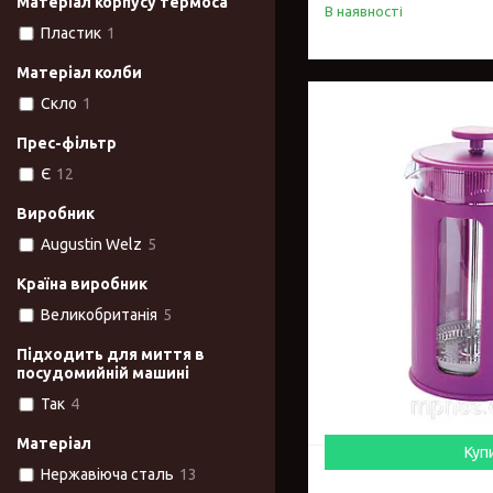
Матеріал корпусу термоса
В наявності
Пластик
1
Матеріал колби
Скло
1
Прес-фільтр
Є
12
Виробник
Augustin Welz
5
Країна виробник
Великобританія
5
Підходить для миття в
посудомийній машині
Так
4
Матеріал
Куп
Нержавіюча сталь
13