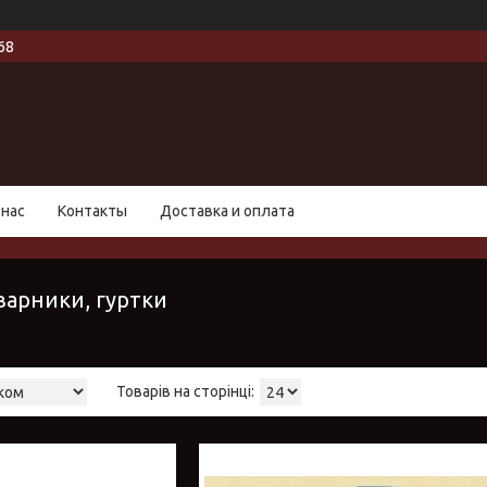
68
 нас
Контакты
Доставка и оплата
варники, гуртки