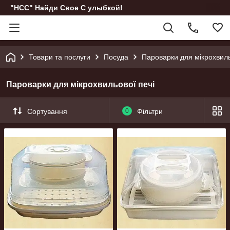
"НСС" Найди Свое С улыбкой!
Товари та послуги
Посуда
Пароварки для мікрохвиль
Пароварки для мікрохвильової печі
Сортування
0
Фільтри