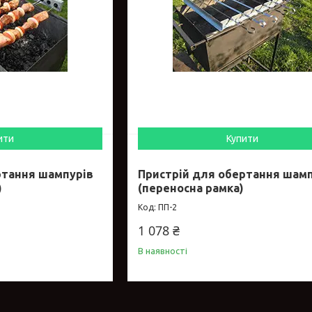
ити
Купити
ртання шампурів
Пристрій для обертання шам
)
(переносна рамка)
ПП-2
1 078 ₴
В наявності