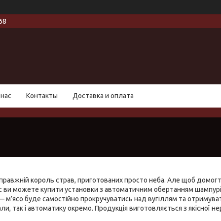
68
 нас
Контакты
Доставка и оплата
правжній король страв, приготованих просто неба. Але щоб домогт
ас ви можете купити установки з автоматичним обертанням шампур
— м’ясо буде самостійно прокручуватись над вугіллям та отримуват
али, так і автоматику окремо. Продукція виготовляється з якісної 