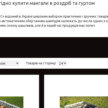
игідно купити мангали в роздріб та гуртом
» відомий в Україні широким вибором практичних і зручних товарів д
з автоматичним обертанням шампурів належать до числа одних з н
ням сезону шашликів, але й в інший час продукція має попит.