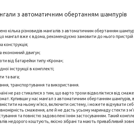
ангали з автоматичним обертанням шампурів
ено кілька різновидів мангалів з автоматичним обертанням шампурі
що мангал вже є вдома, рекомендуємо замовити до нього пристрій 
а конструкція;
а економний двигун;
ти від батарейки типу «Крона»;
ної інструкції в комплекті;
и та вага;
гання, транспортування та використання.
країні не раз стикалися з тим, що варто трохи відволіктися від сма
омат. Купивши у нас мангал з автоматичним обертанням шампурів, ви
містити на ньому м’ясо, включити систему, і можете відчувати себ
івномірність смаження, але й не дасть усьому маринаду стекти з м’
стування та повністю задоволені їхнім застосуванням. Такий комп
алів недорого коштують, якісно зібрані та мають привабливий зовн