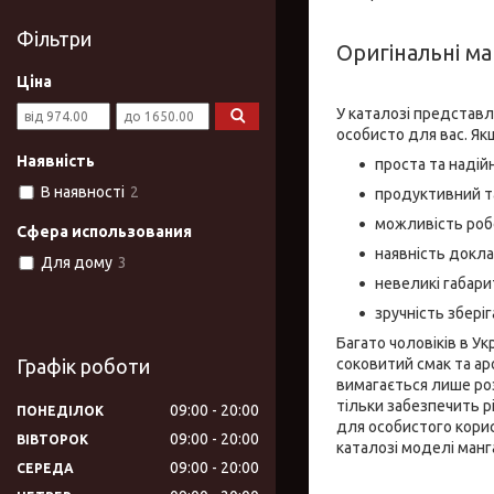
Фільтри
Оригінальні м
Ціна
У каталозі представл
особисто для вас. Як
Наявність
проста та надійн
В наявності
2
продуктивний т
можливість робо
Сфера использования
наявність доклад
Для дому
3
невеликі габарит
зручність збері
Багато чоловіків в У
Графік роботи
соковитий смак та ар
вимагається лише роз
тільки забезпечить р
09:00
20:00
ПОНЕДІЛОК
для особистого кори
09:00
20:00
ВІВТОРОК
каталозі моделі манг
09:00
20:00
СЕРЕДА