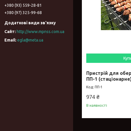
+380 (93) 559-28-81
+380 (97) 325-99-68
http://www.mpnss.com.ua
egla@meta.ua
Куп
Пристрій для обе
ПП-1 (стаціонарне
ПП-1
974 ₴
В наявності