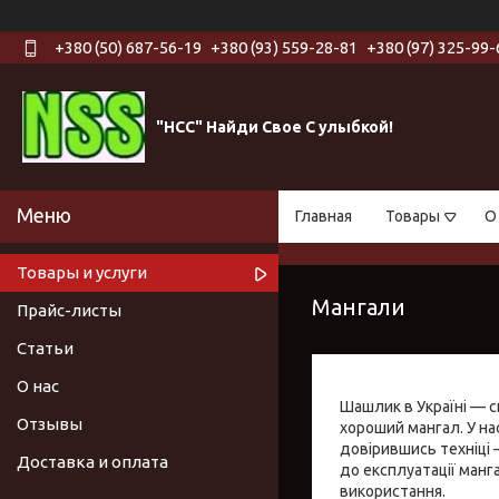
+380 (50) 687-56-19
+380 (93) 559-28-81
+380 (97) 325-99-
"НСС" Найди Свое С улыбкой!
Главная
Товары
О
Товары и услуги
Мангали
Прайс-листы
Статьи
О нас
Шашлик в Україні — с
Отзывы
хороший мангал. У н
довірившись техніці 
Доставка и оплата
до експлуатації манг
використання.