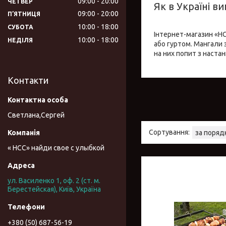
09:00
20:00
ЧЕТВЕР
Як в Україні в
09:00
20:00
ПʼЯТНИЦЯ
10:00
18:00
СУБОТА
Інтернет-магазин «НСС
10:00
18:00
НЕДІЛЯ
або гуртом. Мангали 
на них попит з настан
Контакти
Светлана,Сергей
« НСС» найди свое с улыбкой
ул. Василенко 1, оф. 2 (ст. м.
Берестейская), Київ, Україна
+380 (50) 687-56-19