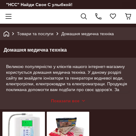
"НСС" Найди Свое С улыбкой!
Товари та послуги
Домашня медична техніка
Домашня медична техніка
Великою популярністю у клієнтів нашого інтернет-магазину
користується домашня медична техніка. У даному розділі
сайту ви знайдете іонізатори та генератори водневої води,
електрогрілки, електроковдри та електроматраци. Продукція
покликана допомогти вам подбати про своє здоров’я. За
допомогою даних пристроїв ви зможете підвищити якість
Показати все
питної води, створити оптимальні умови для реабілітації
після операції тощо. Наше обладнання добре
зарекомендувало себе на ринку та регулярно отримує
позитивні відгуки від клієнтів.
Іонізатори та генератори водневої води,