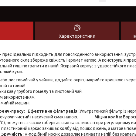
Характеристики
І
 прес ідеально підходить для повсякденного використання, зустрі
артованого скла збереже свіжість і аромат напою. А конструкція прес
льній гущі потрапити в напій. Яскравий корпус з ударостійкого пла
-якій кухні.
або листовий чай у чайник, додайте окріп, накрийте кришкою і чере
апій готовий!
ки каву грубого помелу та листовий чай.
м використанням.
мийній машині.
ренч-пресу:
Ефективна фільтрація:
Ультратонкий фільтр із нер
езпечуючи чистий і насичений смак напою.
Міцна колба:
Бороси
), не мутніє з часом і зберігає свої властивості при регулярному в
 пластиковий каркас захищає колбу від пошкоджень, а матова повер
.
Зручність:
V-подібний носик дозволяє наливати напій без крапель,