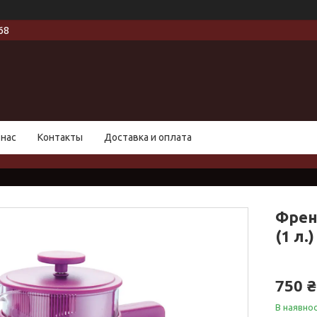
68
 нас
Контакты
Доставка и оплата
Френ
(1 л.
750 ₴
В наявнос