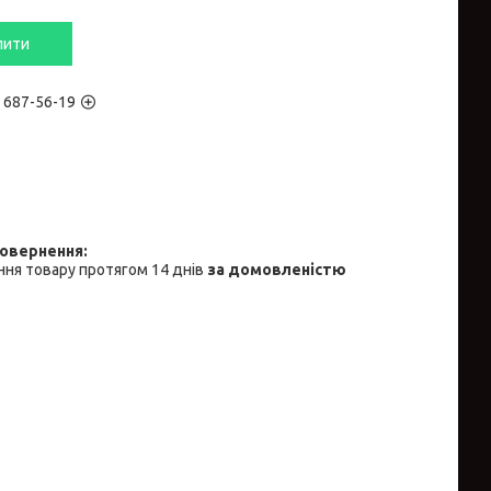
пити
) 687-56-19
ня товару протягом 14 днів
за домовленістю