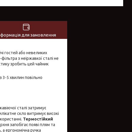
нформація для замовлення
чі гостей або невеликих
-фільтра з неіржавкої сталі не
стику зробить цей чайник
з 3-5 хвилин повільно
жавіючої сталі затримує
лікатне скло витримує високі
икористанні.
Термостійкий
хня запобігає появі плям та
 а ергономічна ручка