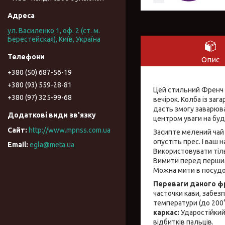
ул. Василенко 1, оф. 2 (ст. м.
Берестейская), Київ, Україна
Опис
+380 (50) 687-56-19
+380 (93) 559-28-81
Цей стильний Френч -
+380 (97) 325-99-68
вечірок. Колба із заг
дасть змогу заварюва
центром уваги на будь
http://www.mpnss.com.ua
Засипте мелений чай 
опустіть прес. І ваш н
egla@meta.ua
Використовувати тіль
Вимити перед перши
Можна мити в посудо
Переваги даного ф
часточки кави, заб
температури (до 200°C
каркас:
Ударостійкий
відбитків пальців