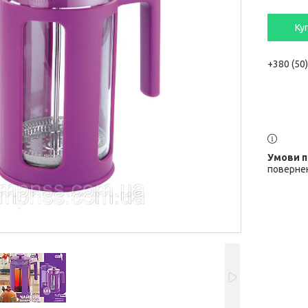
Ку
+380 (50
повернен