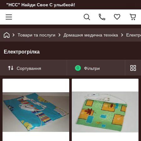
"НСС" Найди Свое С улыбкой!
Товари та послуги
Домашня медична техніка
Електр
Електрогрілка
Сортування
0
Фільтри