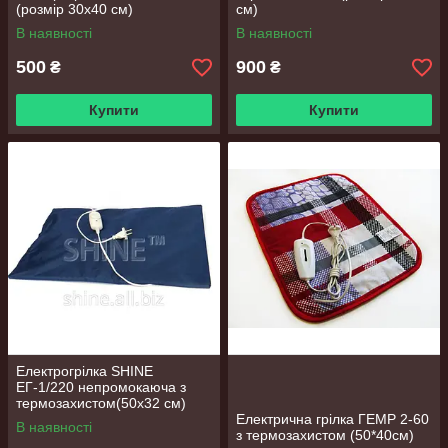
(розмір 30х40 см)
см)
В наявності
В наявності
500
900
₴
₴
Купити
Купити
Електрогрілка SHINE
ЕГ-1/220 непромокаюча з
термозахистом(50х32 см)
(Україна)
Електрична грілка ГЕМР 2-60
В наявності
з термозахистом (50*40см)