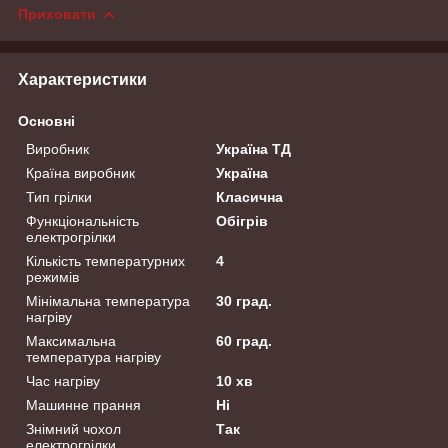
Приховати
Характеристики
Основні
Виробник
Україна ТД
Країна виробник
Україна
Тип грілки
Класична
Функціональність
Обігрів
електрогрілки
Кількість температурних
4
режимів
Мінімальна температура
30 град.
нагріву
Максимальна
60 град.
температура нагріву
Час нагріву
10 хв
Машинне прання
Ні
Знімний чохол
Так
електрогрілки