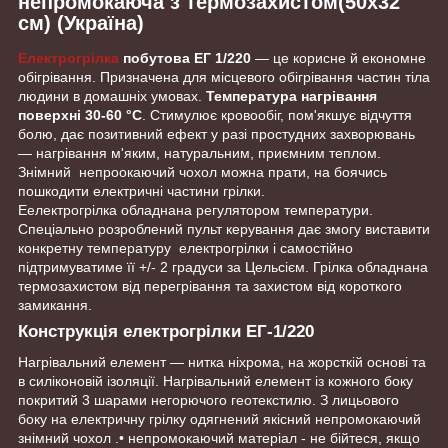
непромокаюча з термозахистом(50х32
см) (Україна)
Електрогрілка
побутова ЕГ 1/220
— це корисне й економне
обігрівання. Призначена для місцевого обігрівання частин тіла
людини в домашніх умовах.
Температура нагрівання
поверхні 30-60 °C
. Стимулює кровообіг, пом'якшує відчуття
болю, дає позитивний ефект у разі простудних захворювань
— нагрівання м'яким, натуральним, приємним теплом.
Знімний непроокаючий чохол можна прати, на боячись
пошкодити електричні частини грілки.
Еелектрогрілка обладнана регулятором температури.
Спеціально розроблений пульт керування дає змогу виставити
конкретну температуру електрогрілки і самостійно
підтримуватиме її +/- 2 градуси за Цельсієм. Грілка обладнана
термозахистом від перегрівання та захистом від короткого
замикання.
Конструкція електрогрілки ЕГ-1/220
Нагрівальний елемент — нитка ніхрома, на жорсткій основі та
в силіконовій ізоляції. Нагрівальний елемент із кожного боку
покритий 3 шарами негорючого геотекстилю. З лицьового
боку на електричну грілку одягнений якісний непромокаючий
знімний чохол .• непромокаючий матеріал - не бійтеся, якщо