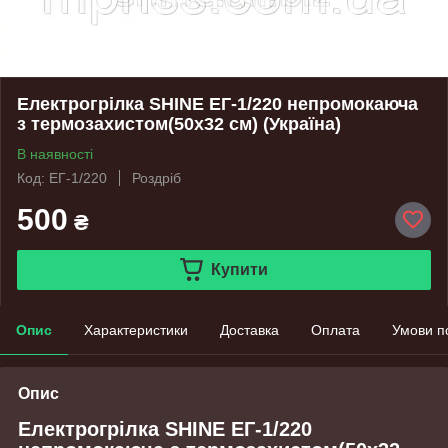
Електрогрілка SHINE ЕГ-1/220 непромокаюча
з термозахистом(50х32 см) (Україна)
В наявності
Код: ЕГ-1/220
Роздріб
500
₴
Купити
Опис
Характеристики
Доставка
Оплата
Умови п
Опис
Електрогрілка SHINE ЕГ-1/220