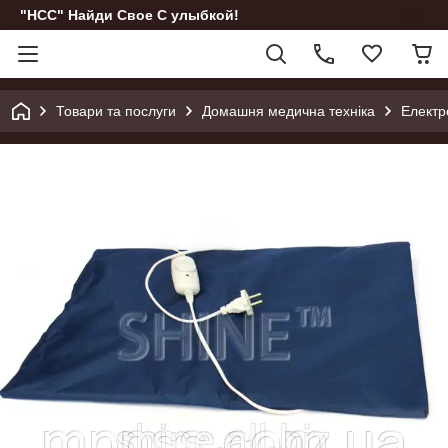
"НСС" Найди Свое С улыбкой!
Товари та послуги
Домашня медична техніка
Електр