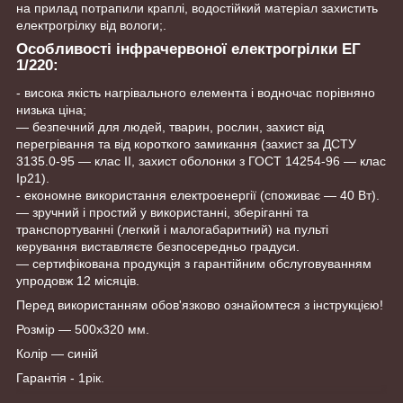
на прилад потрапили краплі, водостійкий матеріал захистить
електрогрілку від вологи;.
Особливості інфрачервоної електрогрілки ЕГ
1/220:
- висока якість нагрівального елемента і водночас порівняно
низька ціна;
— безпечний для людей, тварин, рослин, захист від
перегрівання та від короткого замикання (захист за ДСТУ
3135.0-95 — клас II, захист оболонки з ГОСТ 14254-96 — клас
Ip21).
- економне використання електроенергії (споживає — 40 Вт).
— зручний і простий у використанні, зберіганні та
транспортуванні (легкий і малогабаритний) на пульті
керування виставляєте безпосередньо градуси.
— сертифікована продукція з гарантійним обслуговуванням
упродовж 12 місяців.
Перед використанням обов'язково ознайомтеся з інструкцією!
Розмір — 500х320 мм.
Колір — синій
Гарантія - 1рік.