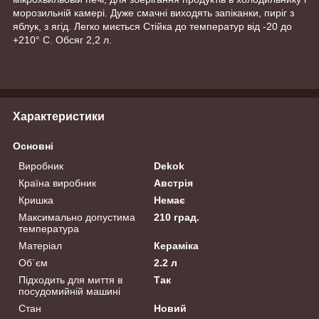
морозильній камері. Дуже смачні виходять запіканки, пиріг з
яблук, з ягід. Легко миється Стійка до температур від -20 до
+210° С. Обсяг 2,2 л.
Характеристики
Основні
Виробник
Dekok
Країна виробник
Австрія
Кришка
Немає
Максимально допустима
210 град.
температура
Матеріал
Кераміка
Об`єм
2.2 л
Підходить для миття в
Так
посудомийній машині
Стан
Новий