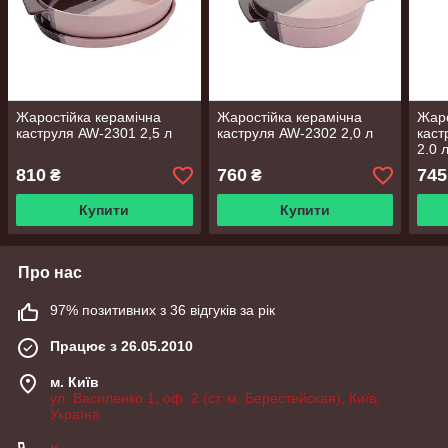
Жаростійка керамічна
Жаростійка керамічна
Жаро
каструля AW-2301 2,5 л
каструля AW-2302 2,0 л
кас
2.0 
810
760
745
₴
₴
Купити
Купити
Про нас
97% позитивних з 36 відгуків за рік
Працює з 26.05.2010
м. Київ
ул. Василенко 1, оф. 2 (ст. м. Берестейская), Київ,
Україна