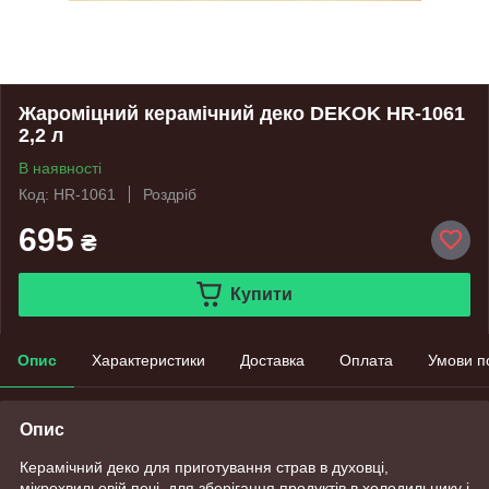
Жароміцний керамічний деко DEKOK HR-1061
2,2 л
В наявності
Код: HR-1061
Роздріб
695
₴
Купити
Опис
Характеристики
Доставка
Оплата
Умови п
Опис
Керамічний деко для приготування страв в духовці,
мікрохвильовій печі, для зберігання продуктів в холодильнику і