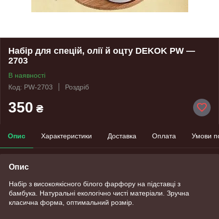
Набір для спецій, олії й оцту DEKOK PW —
2703
В наявності
Код: PW-2703
Роздріб
350
₴
Опис
Характеристики
Доставка
Оплата
Умови п
Опис
Набір з високоякісного білого фарфору на підставці з
бамбука. Натуральні екологічно чисті матеріали. Зручна
класична форма, оптимальний розмір.