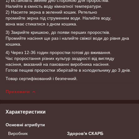
1) Встановіть змінне дно стороною для проростків.
Налийте в ємність воду кімнатної температури.
2) Насипте зерна в зелений кошик. Ретельно
промийте зерна під струменем води. Налийте воду,
вона має стикатися з дном кошика.
3) Закрийте кришкою, до появи перших проростків.
Промийте насіння ще раз і налийте свіжої води до рівня дна
кошика.
4) Через 12-36 годин проростки готові до вживання.
Час проростання різних культур заздрості від вигляду
насіння, вказаний на пакованні виробника насіння.
Готові пещеві проростки зберігайте в холодильнику до 3 днів.
Товар сертифікований і безпечний.
Приховати
Характеристики
Основні атрибути
Виробник
Здоров'я СКАРБ