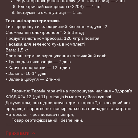
7. Регулятор повітряного потоку (2-х канальний) — 2 шт.
8. Електричний компресор (~220В) — 1 шт.
9. Інструкція з експлуатації — 1 шт.
Технічні характеристики:
Тип: пророщувач електричний Кількість модулів: 2
Споживання електроенергії: 2,5 Вт/год
Продуктивність компресора: 120 літрів повітря
Насадка для зеленого лука в комплекті
Вага: 1,5 кг
Примірні терміни вирощування на звичайній воді:
• Трава для вихованців — 7 днів
• Харчові проростки — 12 годин
• Зелень -10-14 днів
• Зелена цибуля — 2 тижні
Гарантія: Термін гарантії на пророщувач насіння «Здоров'я
КЛАД Х2» 12 (дві 11) місяців із моменту його купівлі.
Документом, що підтверджує термін гарантії, є товарний чек
продавця. Гарантія не поширюється на приладдя та витратні
матеріали: - розпилювач повітря;
Товар сертифікований і безпечний.
Приховати