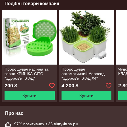
Подібні товари компанії
Пророщувач насіння та
Пророщувач
Чудо
зерна КРИШКА-СІТО
автоматичний Аеросад
КЛАД
"Здоров'я КЛАД"
"Здоров'я КЛАД Х4"
200
4 200
2 8
₴
₴
Купити
Купити
Про нас
97% позитивних з 36 відгуків за рік