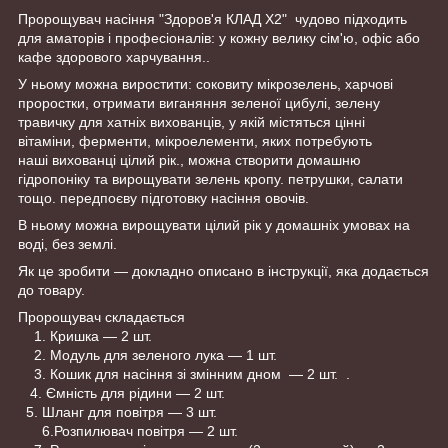
Пророщувач насіння "Здоров'я КЛАД Х2" чудово підходить
для аматорів і професіоналів: у кожну велику сім'ю, офіс або
кафе здорового харчування..
У ньому можна виростити: соковиту мікрозелень, харчові
проростки, отримати виганяння зеленої цибулі, зелену
травичку для хатніх вихованців, у якій містяться цінні
вітаміни, ферменти, мікроелементи, яких потребують
наші вихованці цілий рік., можна створити домашню
гідропоніку та вирощувати зелень кропу. петрушки, салати
тощо. передпоєву підготовку насіння овочів.
В ньому можна вирощувати цілий рік у домашніх умовах на
воді, без землі.
Як це зробити — докладно описано в інструкції, яка додається
до товару.
Пророщувач складається
1. Кришка — 2 шт.
2. Модуль для зеленого лука — 1 шт.
3. Кошик для насіння зі змінним дном — 2 шт. .
4. Ємність для рідини — 2 шт.
5. Шланг для повітря — 3 шт.
6.Розпилювач повітря — 2 шт.