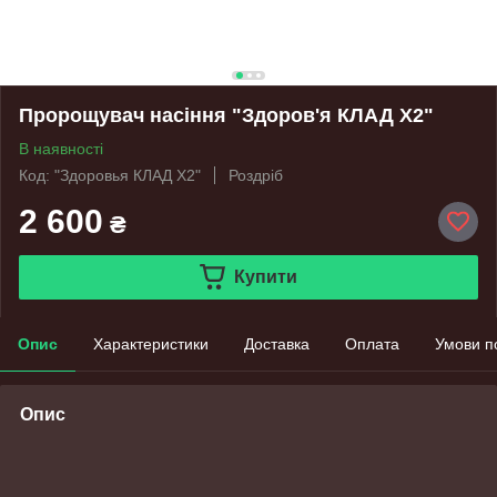
Пророщувач насіння "Здоров'я КЛАД Х2"
В наявності
Код: "Здоровья КЛАД Х2"
Роздріб
2 600
₴
Купити
Опис
Характеристики
Доставка
Оплата
Умови п
Опис