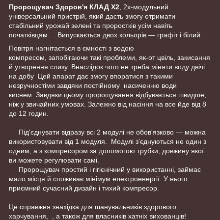
Пророщувач Здоров'я КЛАД Х2
, 2х-модульний
універсальний пристрій, який дасть змогу отримати
стабільний урожай зелені та проростків усім навіть
початківцям. . Випускається двох кольорів — графіт і білий.
Повітря нагнітається в ємності з водою
компресом, запобігаючи такі проблеми, як-от цвіль, закисання
й утворення слизу. Внаслідок чого не треба міняти воду двічі
на добу Цей апарат дає змогу впоратися з такими
незручностіми завдяки постійному насиченню води
киснем. Завдяки цьому пророщування відбувається швидше,
ніж у звичайних умовах. Залежно від насіння на все йде від 8
до 12 годин.
Під'єднувати відразу всі 2 модулі не обов'язково — можна
використовувати від 1 модуля. Модулі з'єднуються не один з
одним, а з компресором за допомогою трубки, довжину якої
ви можете регулювати самі.
Пророщувач простий і гігієнічний у використанні, займає
мало місця й споживає мінімум електроенергії. У нього
приємний сучасний дизайн і тихий компресор.
Це справжня знахідка для шанувальників здорового
харчування, , а також для власників хатніх вихованців!