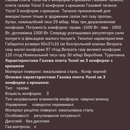
плита газова Yücel 3 конфорки з кришкою Газовий таганок
Yücel 3 конфорки з кришкою. Таганок призначений для
використання тільки зі зрідженим газом.тип газу пропан,
бутан, номіналбний тиск 29 мбар. Має три дюралюмінієві
конфорки. Потужність комфорок: права -1500 Вт: ліва - 1850
Вт; допоміжна 1000 Вт. Спереду розташовані регулятори сили
полум'я із фіксацією малого полум'я. Технічні характеристики
Габаритні розміри 60х37х10 см Контрольний клапан Витрата
газу малої конфорки 87 г/год Витрата газу великої конфорки
120 г/год Номінальний тиск газу 30 мбар Виробник: Туреччина
Характеристики Газова плита Yucel на 3 конфорки з
кришкою
Матеріал поверхні: емальована сталь . Колір чорний
Основні характеристики Газова плита Yucel на 3
конфорки з кришкою
Тип: газова
Кількість конфорок: 3
Тип нагрівальних елементів конфорок: чавунні млинці
Управління: поворотні перемикачі
Матеріал решіток поверхні: емальована сталь
Особливості: регулювання потужності
Дисплей: без дисплея
Газ-контроль: є