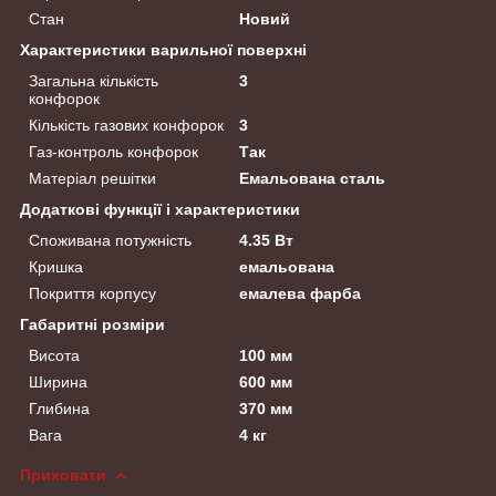
Стан
Новий
Характеристики варильної поверхні
Загальна кількість
3
конфорок
Кількість газових конфорок
3
Газ-контроль конфорок
Так
Матеріал решітки
Емальована сталь
Додаткові функції і характеристики
Споживана потужність
4.35 Вт
Кришка
емальована
Покриття корпусу
емалева фарба
Габаритні розміри
Висота
100 мм
Ширина
600 мм
Глибина
370 мм
Вага
4 кг
Приховати