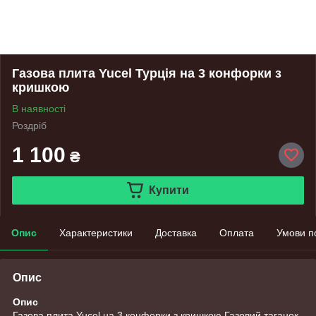
Газова плита Yucel Турція на 3 конфорки з
кришкою
В наявності
Роздріб
1 100
₴
Купити
Опис
Характеристики
Доставка
Оплата
Умови п
Опис
Опис
Газова плита Yucel на 3 конфорки з кришкою Газовий таганок,