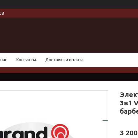
68
 нас
Контакты
Доставка и оплата
Элек
3в1 V
барб
3 200