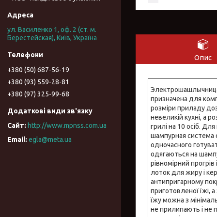
ул. Василенко 1, оф. 2 (ст. м.
Берестейская), Київ, Україна
Опис
+380 (50) 687-56-19
+380 (93) 559-28-81
Электрошашлычница 
+380 (97) 325-99-68
призначена для комп
розміри приладу доз
невеликій кухні, а р
http://www.mpnss.com.ua
грилі на 10 осіб. Д
шампурная система 
egla@meta.ua
одночасного готувати
одягаються на шамп
рівномірний прогрів 
лоток для жиру і ке
антипригарному покр
приготовленої їжі, 
їжу можна з мінімал
не прилипають і не 