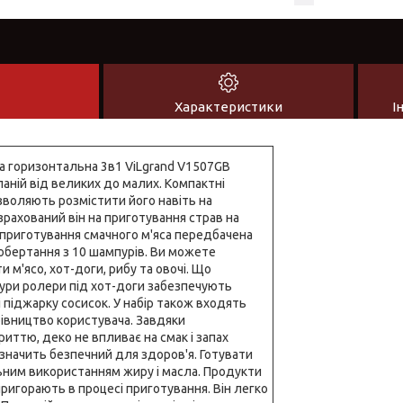
Характеристики
І
горизонтальна 3в1 ViLgrand V1507GВ
аній від великих до малих. Компактні
воляють розмістити його навіть на
озрахований він на приготування страв на
ля приготування смачного м'яса передбачена
обертання з 10 шампурів. Ви можете
 м'ясо, хот-доги, рибу та овочі. Що
ури ролери під хот-доги забезпечують
і піджарку сосисок. У набір також входять
рівництво користувача. Завдяки
иттю, деко не впливає на смак і запах
а значить безпечний для здоров'я. Готувати
ьним використанням жиру і масла. Продукти
пригорають в процесі приготування. Він легко