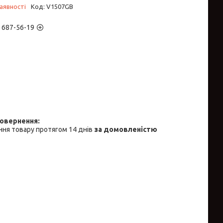
аявності
Код:
V1507GB
) 687-56-19
ня товару протягом 14 днів
за домовленістю