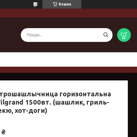
Кошик
трошашлычница горизонтальна
ilgrand 1500вт. (шашлик, гриль-
екю, хот-доги)
 ₴