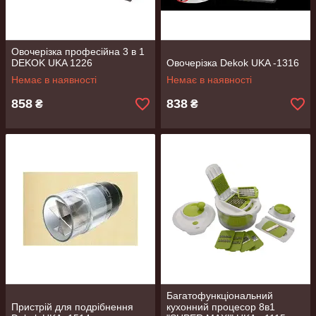
Овочерізка професійна 3 в 1
DEKOK UKA 1226
Овочерізка Dekok UKA -1316
Немає в наявності
Немає в наявності
858
838
₴
₴
Багатофункціональний
Пристрій для подрібнення
кухонний процесор 8в1