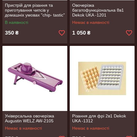
Пристрій для різання та
Овочерізка
приготування чипсів у
багатофункціональна 8в1
домашніх умовах "chip- tastic"
Dekok UKA -1201
В наявності
Немає в наявності
350
1 050
₴
₴
Універсальна овочерізка
Різання для фрі 2в1 Dekok
Augustin WELZ AW-2105
UKA -1312
Немає в наявності
Немає в наявності