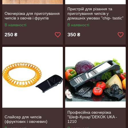
Пристрій для різання та
Овочерізка для приготування
приготування чипсів у
чипсів з овочів і фруктів
домашніх умовах "chip- tastic"
В наявності
В наявності
250
350
₴
₴
Професійна овочерізка
Слайсер для чипсів
"Шеф-Кухар"DEKOK UKA -
(фруктових і овочевих)
1210