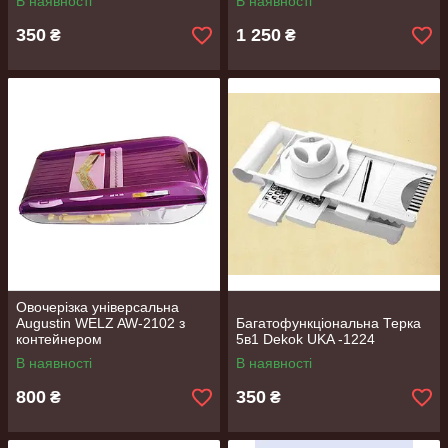
В наявності
В наявності
350
1 250
₴
₴
Овочерізка універсальна
Augustin WELZ AW-2102 з
Багатофункціональна Терка
контейнером
5в1 Dekok UKA -1224
В наявності
В наявності
800
350
₴
₴