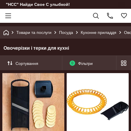
"НСС" Найди Свое С улыбкой!
Товари та послуги
Посуда
Кухонне приладдя
Ово
Овочерізки і терки для кухні
Сортування
0
Фільтри