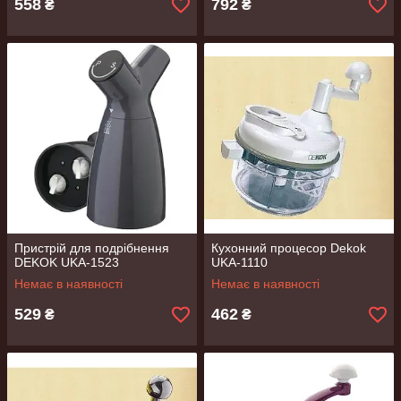
558
792
₴
₴
Пристрій для подрібнення
Кухонний процесор Dekok
DEKOK UKA-1523
UKA-1110
Немає в наявності
Немає в наявності
529
462
₴
₴