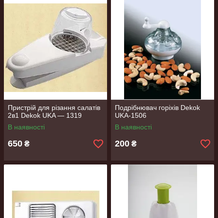
Пристрій для різання салатів
Подрібнювач горіхів Dekok
2в1 Dekok UKA — 1319
UKA-1506
В наявності
В наявності
650
200
₴
₴